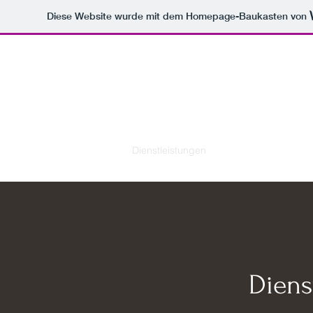
Diese Website wurde mit dem Homepage-Baukasten von
Smolka Bau-Planung-Sanierung UG
Start
Infos
Kontakt
Dienstleistungen
Referenzen
Impre
Diens