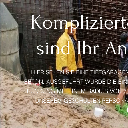
Kompliziert
sind Ihr A
HIER SEHEN SIE EINE TIEFGARA
BETON. AUSGEFÜHRT WURDE DIE EINF
RUNDUNG MIT EINEM RADIUS VON 7
UNSEREM GESCHULTEN PERSONAL