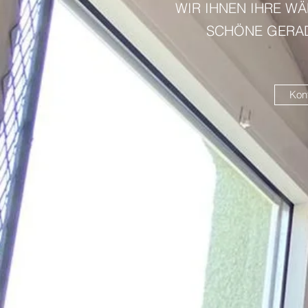
WIR IHNEN IHRE WÄ
SCHÖNE GERAD
Kont