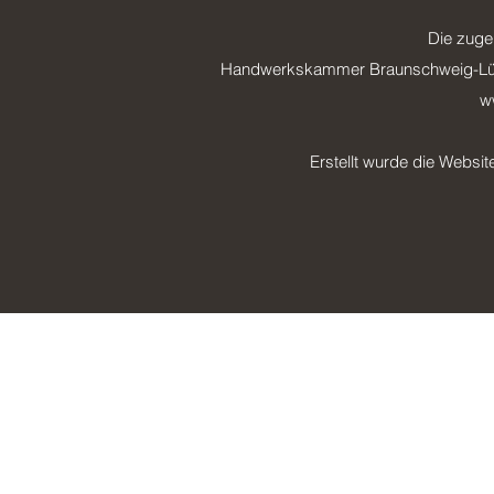
Die zuge
Handwerkskammer Braunschweig-Lüne
w
Erstellt wurde die Webs
Smolka Ba
UG (ha
in
Te