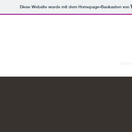
Diese Website wurde mit dem Homepage-Baukasten von
Smolka Bau-Planung-Sanierung UG
Start
Infos
Kontakt
Dienstleistungen
Referenzen
Impre