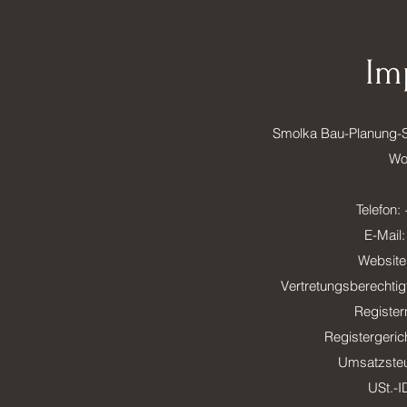
Im
Smolka Bau-Planung-S
Wol
Telefon:
E-Mail
Website
Vertretungsberechtig
Registe
Registergeric
Umsatzsteu
USt.-I